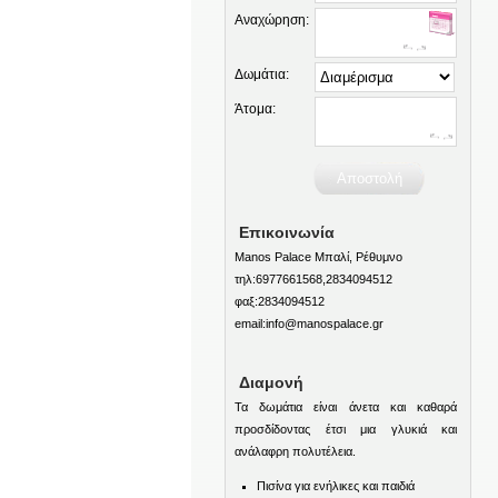
Αναχώρηση:
Δωμάτια:
Άτομα:
Επικοινωνία
Manos Palace Μπαλί, Ρέθυμνο
τηλ:6977661568,2834094512
φαξ:2834094512
email:info@manospalace.gr
Διαμονή
Τα δωμάτια είναι άνετα και καθαρά
προσδίδοντας έτσι μια γλυκιά και
ανάλαφρη πολυτέλεια.
Πισίνα για ενήλικες και παιδιά