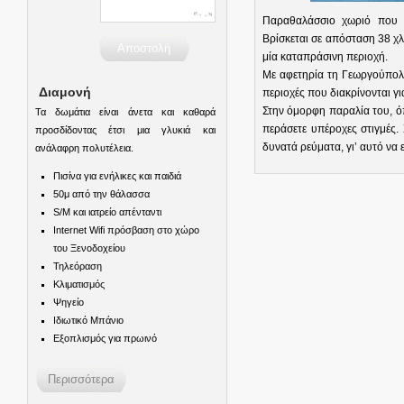
Παραθαλάσσιο χωριό που έχ
Βρίσκεται σε απόσταση 38 χλμ
μία καταπράσινη περιοχή.
Με αφετηρία τη Γεωργούπολη
Διαμονή
περιοχές που διακρίνονται γι
Στην όμορφη παραλία του, ό
Τα δωμάτια είναι άνετα και καθαρά
περάσετε υπέροχες στιγμές.
προσδίδοντας έτσι μια γλυκιά και
δυνατά ρεύματα, γι’ αυτό να ε
ανάλαφρη πολυτέλεια.
Πισίνα για ενήλικες και παιδιά
50μ από την θάλασσα
S/M και ιατρείο απένταντι
Internet Wifi πρόσβαση στο χώρο
του Ξενοδοχείου
Τηλεόραση
Κλιματισμός
Ψηγείο
Ιδιωτικό Μπάνιο
Εξοπλισμός για πρωινό