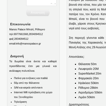
βουνά στα νότια, που μία το
τη σπηλιά που, κατά τη Μυθ
πατέρα του, τον Κρόνο. Κατ
Μπαλί, είναι το βουνό που
έλαβε, χάρισε στους Κρητικο
Επικοινωνία
νησί από τους εισβολείς.
Manos Palace Μπαλί, Ρέθυμνο
τηλ:6977661568,2834094512
Στη περιοχή γίνονται κάθε
φαξ:2834094512
Παναγίας της Χαρακιανής τ
email:info@manospalace.gr
Μονή Ατάλης στις 29 Αυγούσ
Διαμονή
Αποστάσεις:
Τα δωμάτια είναι άνετα και καθαρά
Θάλασσα 50m
προσδίδοντας έτσι μια γλυκιά και
Λεωφορείο 20M
ανάλαφρη πολυτέλεια.
SuperMarket 20m
Πισίνα για ενήλικες και παιδιά
Φαρμακείο 20m
50μ από την θάλασσα
Ηράκλειο 50klm
S/M και ιατρείο απένταντι
Ρέθυμνο 28klm
Internet Wifi πρόσβαση στο χώρο
Αεροδρόμιο 50klm
του Ξενοδοχείου
Λιμάνι 50klm
Τηλεόραση
Δραστηριότητες