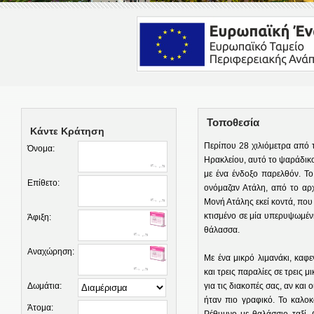
Τοποθεσία
Κάντε Κράτηση
Περίπου 28 χιλιόμετρα από 
Όνομα:
Ηρακλείου, αυτό το ψαράδικο
με ένα ένδοξο παρελθόν. Το
Επίθετο:
ονόμαζαν Ατάλη, από το αρ
Μονή Ατάλης εκεί κοντά, που 
κτισμένο σε μία υπερυψωμένη
Άφιξη:
θάλασσα.
Αναχώρηση:
Με ένα μικρό λιμανάκι, καφε
και τρεις παραλίες σε τρεις
Δωμάτια:
για τις διακοπές σας, αν και 
ήταν πιο γραφικό. Το καλοκ
Άτομα:
Ρέθυμνο με θαλάσσιο ταξί.