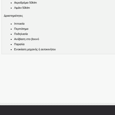
Αεροδρόμιο 50klm
Λιμάνι 50klm
Δραστηριότητες
Ιππασία
Περπάτημα
Ποδηλασία
Ανάβαση στο βουνό
Παραλία
Ενοικίαση μηχανής ή αυτοκινήτου