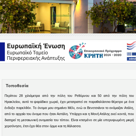
Τοποθεσία
Περίπου 28 χιλιόμετρα από την πόλη του Ρεθύμνου και 50 από την πόλη του
Ηρακλείου, αυτό το ψαράδικο χωριό, έχει μετατραπεί σε παραθαλάσσιο θέρετρο με ένα
ένδοξο παρελθόν. Το όνομα μου σημαίνει Μέλι, ενώ οι Βενετσιάνοι το ονόμαζαν Ατάλη,
από το αρχαίο του όνομα που ήταν Αστάλη. Υπάρχει και η Μονή Ατάλης εκεί κοντά, που
διατηρεί τη μεσαιωνική ονομασία του τόπου. Είναι κτισμένο σε μία υπερυψωμένη μικρή
χερσόνησο, έτσι έχει θέα στον όρμο και τη θάλασσα.