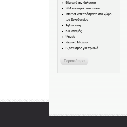
50μ από την θάλασσα
S/M και ιατρείο απένταντι
Internet Wifi πρόσβαση στο χώρο
του Ξενοδοχείου
Τηλεόραση
Κλιματισμός
Ψηγείο
Ιδιωτικό Μπάνιο
Εξοπλισμός για πρωινό