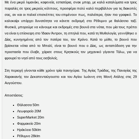
Με ένα μικρό λιμανάκι, καφενεία, εστιατόρια, σνακ μπαρ, με καλά καταλύματα και τρεις
παραλίες σε τρεις μικρούς κόλπους, προσφέρει πολύ καλό περιβάλλον για τις διακοπές
σας, αν και οι παλιοί επισκέπτες του επιμένουν πως, παλιότερα, ήταν πιο γραφικό. Το
καλοκαίρι υπάρχει δυνατότητα να κάνετε εκδρομή στο Ρέθυμνο με θαλάσσιο ταξί.
Φυσικά, μπορούμε να κάνουμε και εκδρομές στα βουνά στα νότια, που μία τους πρέπει
να είναι η επίσκεψη στο Ίδαιον Άντρον, τη σπηλιά που, κατά τη Μυθολογία, γεννήθηκε ο
Δίας, κυνηγημένος από τον πατέρα του, τον Κρόνο. Κατά το μύθο, το βουνό που
βρίσκεται νότια από το Μπαλί, είναι το βουνό που ο Δίας, ως ανταπόδοση για την
προστασία που έλαβε, χάρισε στους Κρητικούς τον μηχανικό γίγαντα Τάλω, για να
φρουρεί το νησί από τους εισβολείς.
Στη περιοχή γίνονται κάθε χρόνο τρία πανηγύρια. Της Αγίας Τριάδας, της Παναγίας της
Χαρακιανής τον Δεκαπενταύγουστο και του Αγίου Ιωάννη στη Μονή Ατάλης στις 29
Αυγούστου.
Αποστάσεις:
Θάλασσα 50m
Λεωφορείο 20M
SuperMarket 20m
Φαρμακείο 20m
Ηράκλειο 50klm
Ρέθυμνο 28klm