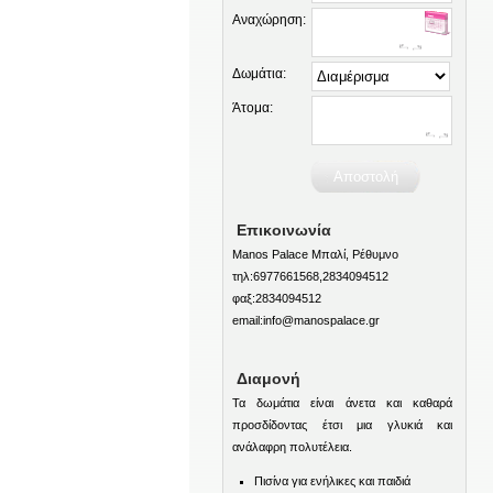
Αναχώρηση:
Δωμάτια:
Άτομα:
Επικοινωνία
Manos Palace Μπαλί, Ρέθυμνο
τηλ:6977661568,2834094512
φαξ:2834094512
email:info@manospalace.gr
Διαμονή
Τα δωμάτια είναι άνετα και καθαρά
προσδίδοντας έτσι μια γλυκιά και
ανάλαφρη πολυτέλεια.
Πισίνα για ενήλικες και παιδιά